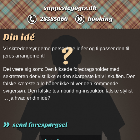
D1befa0
4ed5
Adc
2c17c63
4c9184
suppestegogis.dk
(required)
(required)
(required)
28385060
booking
Din idé
Vi skræddersyr gerne personlige idéer og tilpasser den til
jeres arrangement!
Det være sig som: Den kiksede foredragsholder med
sekretæren der vist ikke er den skarpeste kniv i skuffen. Den
falske kæreste alle håber ikke bliver den kommende
svigersøn. Den falske teambuilding-instruktør, falske stylist
… ja hvad er din idé?
send forespørgsel