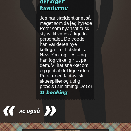
det siger
kunderne
sjældent grint så
Jeg har sjældent grint så
Jeg har sjældent
om da jeg hyrede
meget som da jeg hyrede
meget som da j
m nyansat falsk
Peter som nyansat falsk
Peter som nyans
l vores årlige for
stylist til vores årlige for
stylist til vores å
et. De troede
personalet. De troede
personalet. De 
deres nye
han var deres nye
han var deres n
 et hotshot fra
kollega – et hotshot fra
kollega – et hots
 og L.A. – og
New York og L.A. – og
New York og L.A
virkelig r…. på
han tog virkelig r…. på
han tog virkelig
har snakket om
dem. Vi har snakket om
dem. Vi har sna
af det lige siden.
og grint af det lige siden.
og grint af det l
en fantastisk
Peter er en fantastisk
Peter er en fant
er og utrlig
skuespiller og utrlig
skuespiller og ut
sin timing! Det er
præcis i sin timing! Det er
præcis i sin timi
ste gang jeg har
ikke sidste gang jeg har
ikke sidste gang
booking
am !
booket ham !
booket ham !
Knudsen /
Dennis Knudsen /
Dennis Knudse
r Dennis
Direktør Dennis
Direktør Denni
se også
n Copenhagen
Knudsen Copenhagen
Knudsen Cop